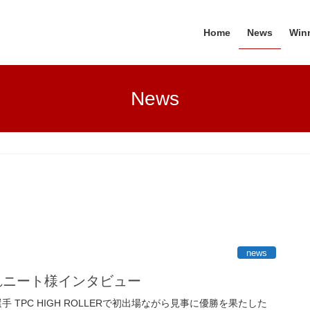
Home
News
Win
News
news
 優勝 憧れニート様インタビュー
 憧れニート選手 TPC HIGH ROLLERで初出場ながら見事に優勝を果たした