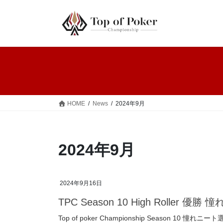
コ
ナ
ン
ビ
テ
ゲ
ン
ー
ツ
シ
へ
ョ
ス
ン
キ
に
ッ
移
HOME
News
2024年9月
プ
動
2024年9月
2024年9月16日
TPC Season 10 High Roller
Top of poker Championship Season 10