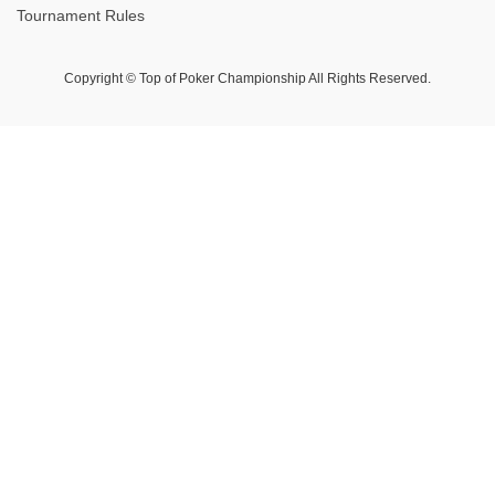
Tournament Rules
Copyright © Top of Poker Championship All Rights Reserved.