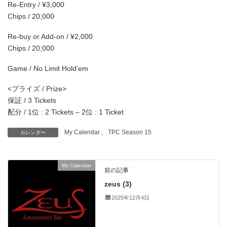
Re-Entry / ¥3,000
Chips / 20,000
Re-buy or Add-on / ¥2,000
Chips / 20,000
Game / No Limit Hold’em
<プライズ / Prize>
保証 / 3 Tickets
配分 / 1位 : 2 Tickets – 2位 : 1 Ticket
My Calendar
、
TPC Season 15
カレンダー
My Calendar
前の記事
zeus (3)
2025年12月4日