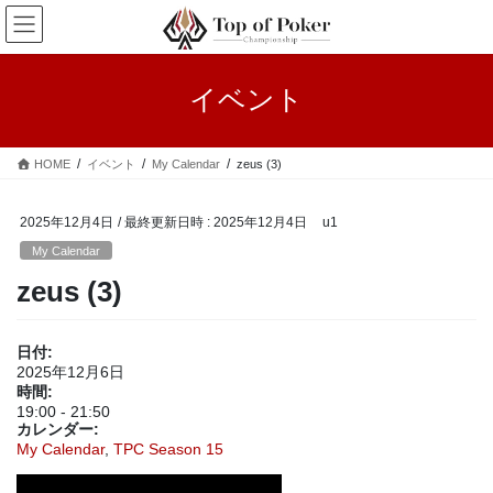
コ
ナ
ン
ビ
テ
ゲ
ン
ー
イベント
ツ
シ
へ
ョ
ス
ン
HOME
イベント
My Calendar
zeus (3)
キ
に
ッ
移
プ
動
2025年12月4日
/ 最終更新日時 :
2025年12月4日
u1
My Calendar
zeus (3)
日付:
2025年12月6日
時間:
19:00
-
21:50
カレンダー:
My Calendar
,
TPC Season 15