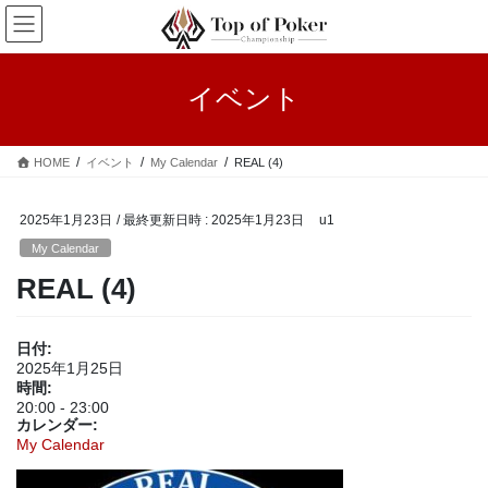
コ
ナ
ン
ビ
テ
ゲ
ン
ー
イベント
ツ
シ
へ
ョ
ス
ン
HOME
イベント
My Calendar
REAL (4)
キ
に
ッ
移
プ
動
2025年1月23日
/ 最終更新日時 :
2025年1月23日
u1
My Calendar
REAL (4)
日付:
2025年1月25日
時間:
20:00
-
23:00
カレンダー:
My Calendar