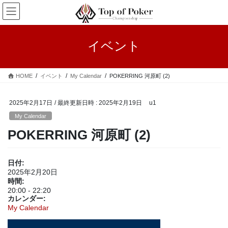
コ
ナ
ン
ビ
テ
ゲ
ン
ー
イベント
ツ
シ
へ
ョ
ス
ン
HOME
イベント
My Calendar
POKERRING 河原町 (2)
キ
に
ッ
移
プ
動
2025年2月17日
/ 最終更新日時 :
2025年2月19日
u1
My Calendar
POKERRING 河原町 (2)
日付:
2025年2月20日
時間:
20:00
-
22:20
カレンダー:
My Calendar