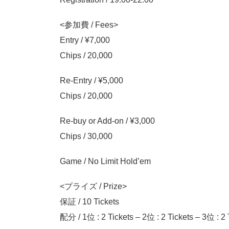
<参加費 / Fees>
Entry / ¥7,000
Chips / 20,000
Re-Entry / ¥5,000
Chips / 20,000
Re-buy or Add-on / ¥3,000
Chips / 30,000
Game / No Limit Hold’em
<プライズ / Prize>
保証 / 10 Tickets
配分 / 1位 : 2 Tickets – 2位 : 2 Tickets – 3位 : 2 T