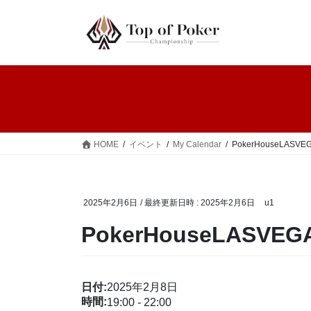
コ
ナ
ン
ビ
テ
ゲ
ン
ー
ツ
シ
へ
ョ
ス
ン
キ
に
ッ
移
HOME
イベント
My Calendar
PokerHouseLASVEG
プ
動
2025年2月6日
/ 最終更新日時 :
2025年2月6日
u1
PokerHouseLASVEGA
日付:
2025年2月8日
時間:
19:00
-
22:00