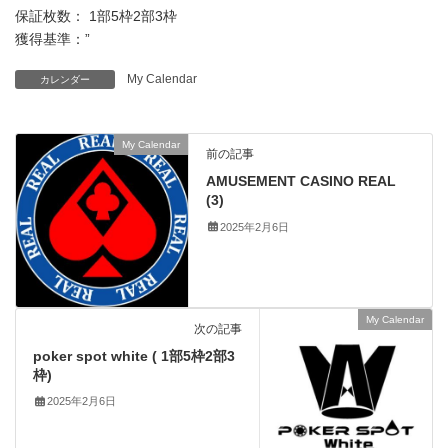
保証枚数： 1部5枠2部3枠
獲得基準：”
My Calendar
カレンダー
My Calendar
前の記事
AMUSEMENT CASINO REAL
(3)
2025年2月6日
My Calendar
次の記事
poker spot white ( 1部5枠2部3
枠)
2025年2月6日