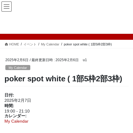
コ
ナ
ン
ビ
テ
ゲ
ン
ー
イベント
ツ
シ
へ
ョ
ス
ン
HOME
イベント
My Calendar
poker spot white ( 1部5枠2部3枠)
キ
に
ッ
移
プ
動
2025年2月6日
/ 最終更新日時 :
2025年2月6日
u1
My Calendar
poker spot white ( 1部5枠2部3枠)
日付:
2025年2月7日
時間:
19:00
-
21:10
カレンダー:
My Calendar