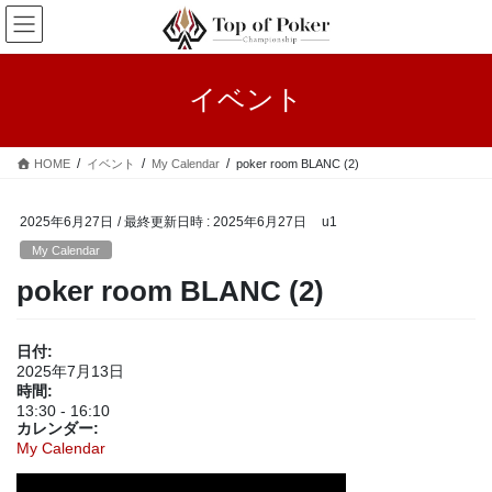
コ
ナ
ン
ビ
テ
ゲ
ン
ー
イベント
ツ
シ
へ
ョ
ス
ン
HOME
イベント
My Calendar
poker room BLANC (2)
キ
に
ッ
移
プ
動
2025年6月27日
/ 最終更新日時 :
2025年6月27日
u1
My Calendar
poker room BLANC (2)
日付:
2025年7月13日
時間:
13:30
-
16:10
カレンダー:
My Calendar