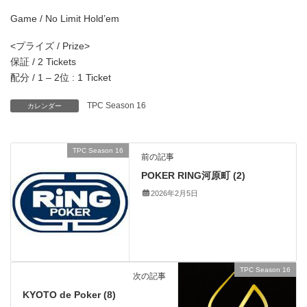
Game / No Limit Hold’em
<プライズ / Prize>
保証 / 2 Tickets
配分 / 1 – 2位 : 1 Ticket
TPC Season 16
カレンダー
TPC Season 16
前の記事
POKER RING河原町 (2)
2026年2月5日
TPC Season 16
次の記事
KYOTO de Poker (8)