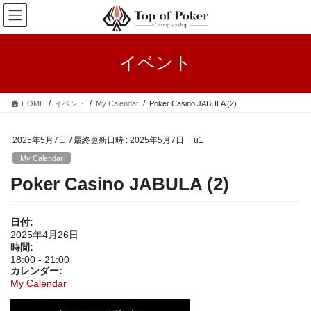
コ
ナ
ン
ビ
テ
ゲ
ン
ー
イベント
ツ
シ
へ
ョ
ス
ン
HOME
イベント
My Calendar
Poker Casino JABULA (2)
キ
に
ッ
移
プ
動
2025年5月7日
/ 最終更新日時 :
2025年5月7日
u1
My Calendar
Poker Casino JABULA (2)
日付:
2025年4月26日
時間:
18:00
-
21:00
カレンダー:
My Calendar