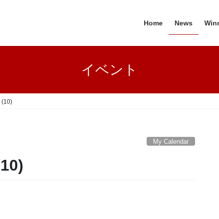
Home
News
Win
イベント
(10)
My Calendar
10)