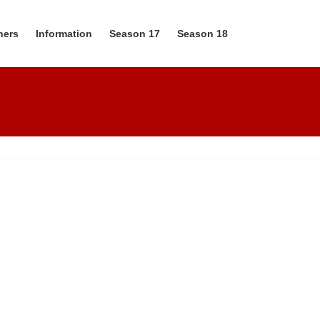
ners
Information
Season 17
Season 18