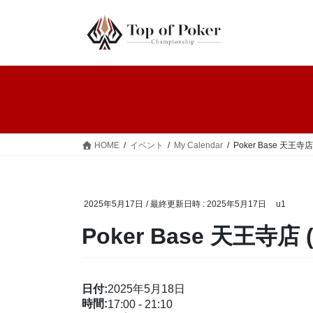
コ
ナ
ン
ビ
テ
ゲ
ン
ー
ツ
シ
へ
ョ
ス
ン
キ
に
ッ
移
HOME
イベント
My Calendar
Poker Base 天王寺店 
プ
動
2025年5月17日
/ 最終更新日時 :
2025年5月17日
u1
Poker Base 天王寺店 (
日付:
2025年5月18日
時間:
17:00
-
21:10