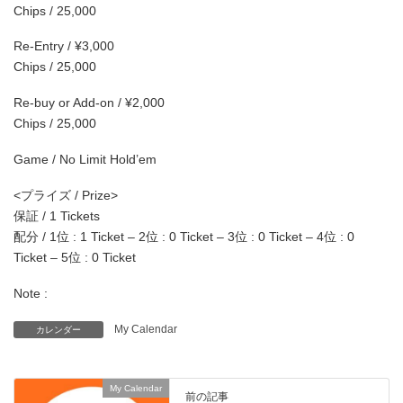
Chips / 25,000
Re-Entry / ¥3,000
Chips / 25,000
Re-buy or Add-on / ¥2,000
Chips / 25,000
Game / No Limit Hold’em
<プライズ / Prize>
保証 / 1 Tickets
配分 / 1位 : 1 Ticket – 2位 : 0 Ticket – 3位 : 0 Ticket – 4位 : 0
Ticket – 5位 : 0 Ticket
Note :
My Calendar
カレンダー
My Calendar
前の記事