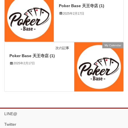
Poker Base 天王寺店 (1)
2025年2月17日
My Calendar
次の記事
Poker Base 天王寺店 (1)
2025年2月17日
LINE@
Twitter