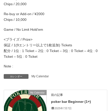
Chips / 20,000
Re-buy or Add-on / ¥2000
Chips / 10,000
Game / No Limit Hold’em
<プライズ / Prize>
保証 / 1(9エントリー以上で1枚追加) Tickets
配分 / 1位 : 1 Ticket – 2位 : 0 Ticket – 3位 : 0 Ticket – 4位 : 0
Ticket – 5位 : 0 Ticket
Note :
My Calendar
カレンダー
My Calendar
前の記事
poker bar Beginner (1+)
2025年7月7日