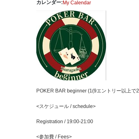
カレンダー:
My Calendar
POKER BAR beginner (1(9エントリー以上で
<スケジュール / schedule>
Registration / 19:00-21:00
<参加費 / Fees>