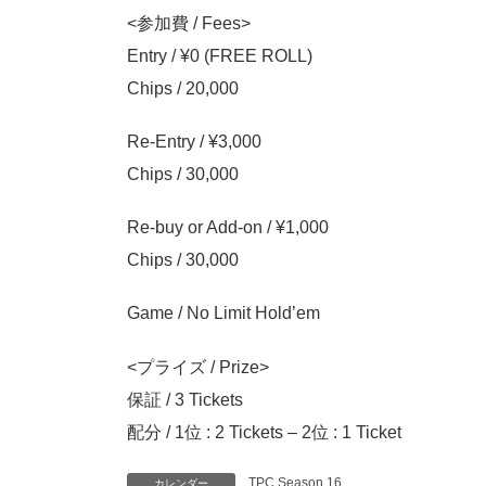
<参加費 / Fees>
Entry / ¥0 (FREE ROLL)
Chips / 20,000
Re-Entry / ¥3,000
Chips / 30,000
Re-buy or Add-on / ¥1,000
Chips / 30,000
Game / No Limit Hold’em
<プライズ / Prize>
保証 / 3 Tickets
配分 / 1位 : 2 Tickets – 2位 : 1 Ticket
TPC Season 16
カレンダー