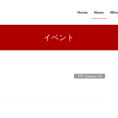
Home
News
Win
イベント
TPC Season 16