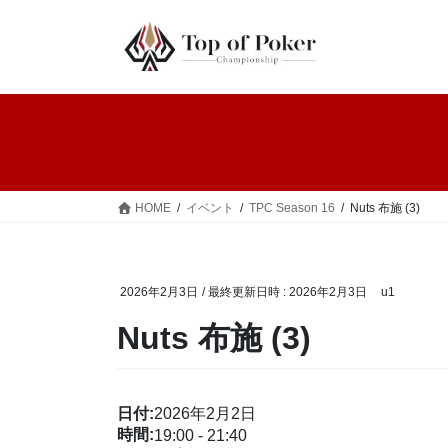
コ
ナ
ン
ビ
テ
ゲ
ン
ー
ツ
シ
へ
ョ
ス
ン
キ
に
ッ
移
HOME
イベント
TPC Season 16
Nuts 布施 (3)
プ
動
2026年2月3日
/ 最終更新日時 :
2026年2月3日
u1
Nuts 布施 (3)
日付:
2026年2月2日
時間:
19:00
-
21:40