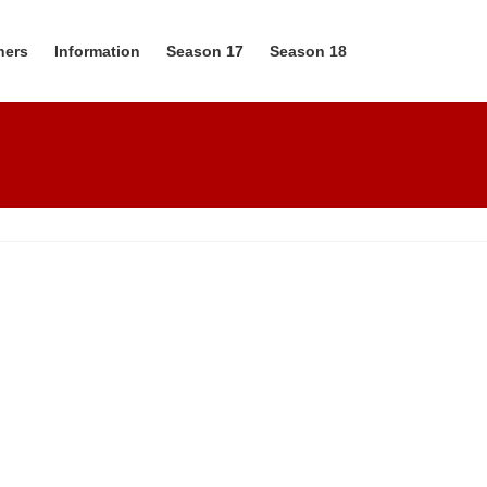
ners
Information
Season 17
Season 18