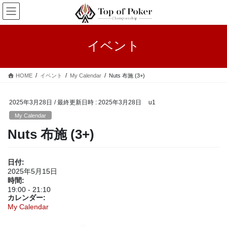
コ
ナ
ン
ビ
テ
ゲ
ン
ー
イベント
ツ
シ
へ
ョ
ス
ン
HOME
イベント
My Calendar
Nuts 布施 (3+)
キ
に
ッ
移
プ
動
2025年3月28日
/ 最終更新日時 :
2025年3月28日
u1
My Calendar
Nuts 布施 (3+)
日付:
2025年5月15日
時間:
19:00
-
21:10
カレンダー:
My Calendar