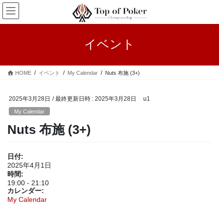
コ
ナ
ン
ビ
テ
ゲ
ン
ー
イベント
ツ
シ
へ
ョ
ス
ン
HOME
イベント
My Calendar
Nuts 布施 (3+)
キ
に
ッ
移
プ
動
2025年3月28日
/ 最終更新日時 :
2025年3月28日
u1
My Calendar
Nuts 布施 (3+)
日付:
2025年4月1日
時間:
19:00
-
21:10
カレンダー:
My Calendar