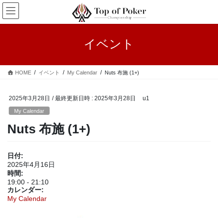
コ
ナ
ン
ビ
テ
ゲ
ン
ー
イベント
ツ
シ
へ
ョ
ス
ン
HOME
イベント
My Calendar
Nuts 布施 (1+)
キ
に
ッ
移
プ
動
2025年3月28日
/ 最終更新日時 :
2025年3月28日
u1
My Calendar
Nuts 布施 (1+)
日付:
2025年4月16日
時間:
19:00
-
21:10
カレンダー:
My Calendar