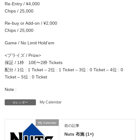
Re-Entry / ¥4,000
Chips / 25,000
Re-buy or Add-on / ¥2,000
Chips / 25,000
Game / No Limit Hold’em
<プライズ / Prize>
保証 / 1枠 10E〜2枠 Tickets
配分 / 1位 : 1 Ticket – 2位 : 1 Ticket – 3位 : 0 Ticket – 4位 : 0
Ticket – 5位 : 0 Ticket
Note :
My Calendar
カレンダー
My Calendar
前の記事
Nuts 布施 (1+)