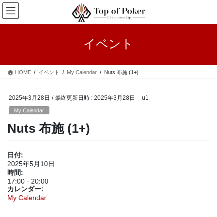
コ
ナ
ン
ビ
テ
ゲ
ン
ー
イベント
ツ
シ
へ
ョ
ス
ン
HOME
イベント
My Calendar
Nuts 布施 (1+)
キ
に
ッ
移
プ
動
2025年3月28日
/ 最終更新日時 :
2025年3月28日
u1
My Calendar
Nuts 布施 (1+)
日付:
2025年5月10日
時間:
17:00
-
20:00
カレンダー:
My Calendar