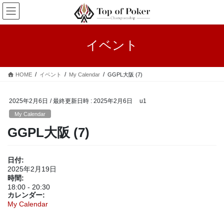
コ
ナ
ン
ビ
テ
ゲ
ン
ー
イベント
ツ
シ
へ
ョ
ス
ン
HOME
イベント
My Calendar
GGPL大阪 (7)
キ
に
ッ
移
プ
動
2025年2月6日
/ 最終更新日時 :
2025年2月6日
u1
My Calendar
GGPL大阪 (7)
日付:
2025年2月19日
時間:
18:00
-
20:30
カレンダー:
My Calendar