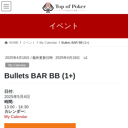
コ
ナ
ン
ビ
テ
ゲ
ン
ー
イベント
ツ
シ
へ
ョ
ス
ン
HOME
イベント
My Calendar
Bullets BAR BB (1+)
キ
に
ッ
移
プ
動
2025年4月18日
/ 最終更新日時 :
2025年4月18日
u1
My Calendar
Bullets BAR BB (1+)
日付:
2025年5月4日
時間:
13:00
-
16:30
カレンダー:
My Calendar