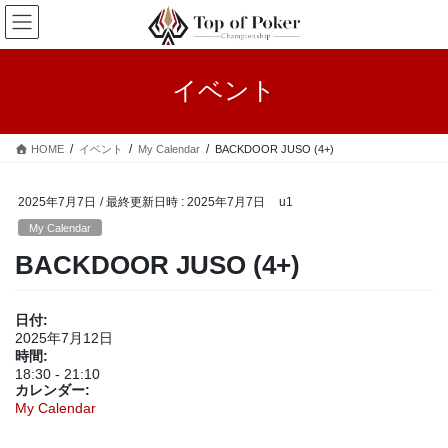
コ
ナ
ン
ビ
テ
ゲ
ン
ー
イベント
ツ
シ
へ
ョ
ス
ン
HOME
イベント
My Calendar
BACKDOOR JUSO (4+)
キ
に
ッ
移
プ
動
2025年7月7日
/ 最終更新日時 :
2025年7月7日
u1
My Calendar
BACKDOOR JUSO (4+)
日付:
2025年7月12日
時間:
18:30
-
21:10
カレンダー:
My Calendar