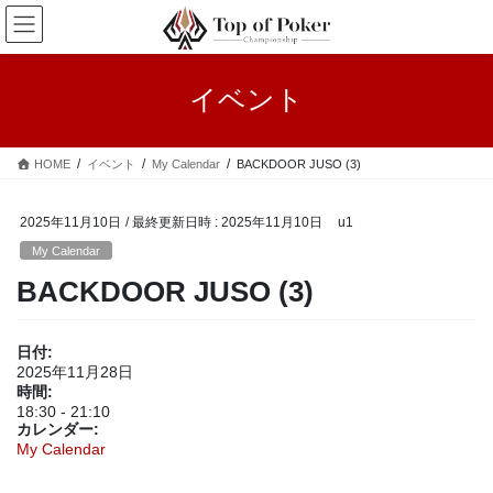
コ
ナ
ン
ビ
テ
ゲ
ン
ー
イベント
ツ
シ
へ
ョ
ス
ン
HOME
イベント
My Calendar
BACKDOOR JUSO (3)
キ
に
ッ
移
プ
動
2025年11月10日
/ 最終更新日時 :
2025年11月10日
u1
My Calendar
BACKDOOR JUSO (3)
日付:
2025年11月28日
時間:
18:30
-
21:10
カレンダー:
My Calendar