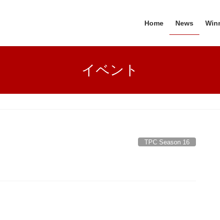
Home
News
Win
イベント
TPC Season 16