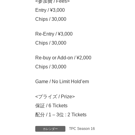
<参加費 / Fees>
Entry / ¥3,000
Chips / 30,000
Re-Entry / ¥3,000
Chips / 30,000
Re-buy or Add-on / ¥2,000
Chips / 30,000
Game / No Limit Hold’em
<プライズ / Prize>
保証 / 6 Tickets
配分 / 1 – 3位 : 2 Tickets
TPC Season 16
カレンダー