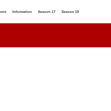
ners
Information
Season 17
Season 18