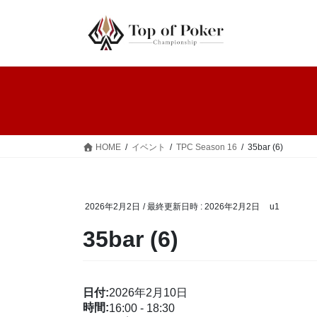
コ
ナ
ン
ビ
テ
ゲ
ン
ー
ツ
シ
へ
ョ
ス
ン
キ
に
ッ
移
HOME
イベント
TPC Season 16
35bar (6)
プ
動
2026年2月2日
/ 最終更新日時 :
2026年2月2日
u1
35bar (6)
日付:
2026年2月10日
時間:
16:00
-
18:30