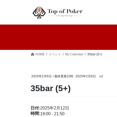
コ
ナ
ン
ビ
テ
ゲ
ン
ー
ツ
シ
へ
ョ
ス
ン
キ
に
ッ
移
HOME
イベント
My Calendar
35bar (5+)
プ
動
2025年2月6日
/ 最終更新日時 :
2025年2月6日
u1
35bar (5+)
日付:
2025年2月12日
時間:
19:00
-
21:50