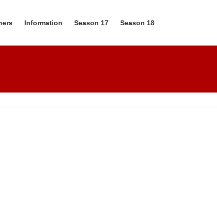
ners
Information
Season 17
Season 18