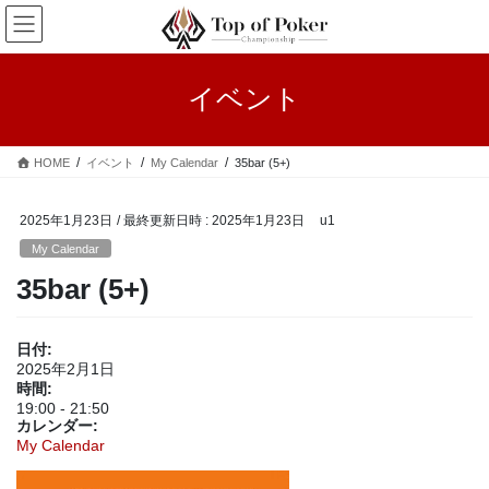
コ
ナ
ン
ビ
テ
ゲ
ン
ー
イベント
ツ
シ
へ
ョ
ス
ン
HOME
イベント
My Calendar
35bar (5+)
キ
に
ッ
移
プ
動
2025年1月23日
/ 最終更新日時 :
2025年1月23日
u1
My Calendar
35bar (5+)
日付:
2025年2月1日
時間:
19:00
-
21:50
カレンダー:
My Calendar