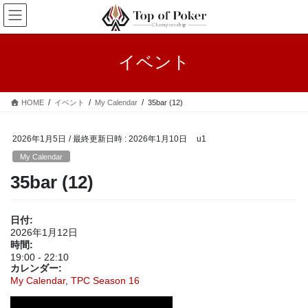
コ
ナ
ン
ビ
テ
ゲ
ン
ー
イベント
ツ
シ
へ
ョ
ス
ン
HOME
イベント
My Calendar
35bar (12)
キ
に
ッ
移
プ
動
2026年1月5日
/ 最終更新日時 :
2026年1月10日
u1
My Calendar
35bar (12)
日付:
2026年1月12日
時間:
19:00
-
22:10
カレンダー:
My Calendar
,
TPC Season 16