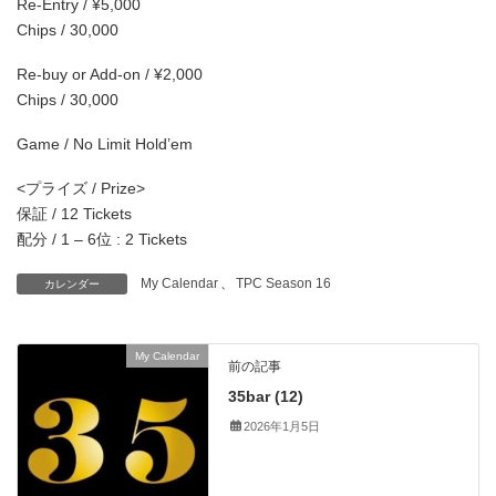
Re-Entry / ¥5,000
Chips / 30,000
Re-buy or Add-on / ¥2,000
Chips / 30,000
Game / No Limit Hold’em
<プライズ / Prize>
保証 / 12 Tickets
配分 / 1 – 6位 : 2 Tickets
My Calendar
、
TPC Season 16
カレンダー
My Calendar
前の記事
35bar (12)
2026年1月5日