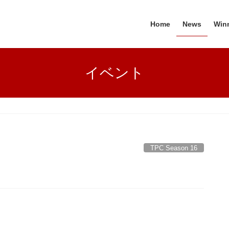
Home
News
Win
イベント
TPC Season 16