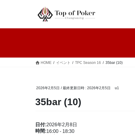
コ
ナ
ン
ビ
テ
ゲ
ン
ー
ツ
シ
へ
ョ
ス
ン
キ
に
ッ
移
HOME
イベント
TPC Season 16
35bar (10)
プ
動
2026年2月5日
/ 最終更新日時 :
2026年2月5日
u1
35bar (10)
日付:
2026年2月8日
時間:
16:00
-
18:30