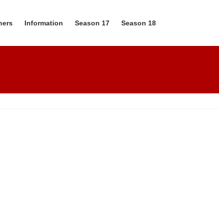
ners
Information
Season 17
Season 18