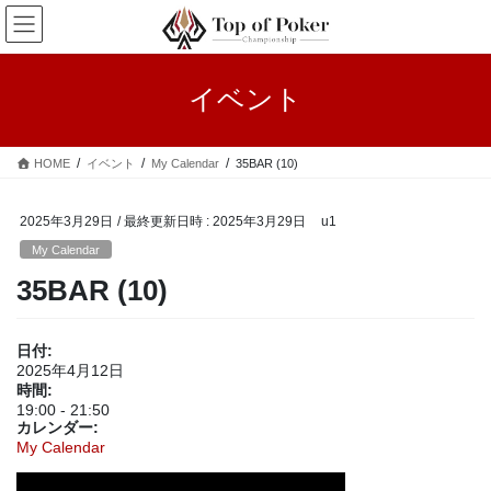
コ
ナ
ン
ビ
テ
ゲ
ン
ー
イベント
ツ
シ
へ
ョ
ス
ン
HOME
イベント
My Calendar
35BAR (10)
キ
に
ッ
移
プ
動
2025年3月29日
/ 最終更新日時 :
2025年3月29日
u1
My Calendar
35BAR (10)
日付:
2025年4月12日
時間:
19:00
-
21:50
カレンダー:
My Calendar