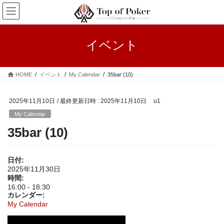
コ
ナ
ン
ビ
テ
ゲ
ン
ー
イベント
ツ
シ
へ
ョ
ス
ン
HOME
イベント
My Calendar
35bar (10)
キ
に
ッ
移
プ
動
2025年11月10日
/ 最終更新日時 :
2025年11月10日
u1
My Calendar
35bar (10)
日付:
2025年11月30日
時間:
16:00
-
18:30
カレンダー:
My Calendar