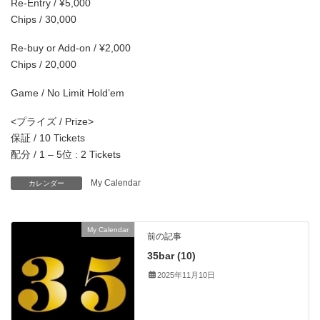
Re-Entry / ¥5,000
Chips / 30,000
Re-buy or Add-on / ¥2,000
Chips / 20,000
Game / No Limit Hold’em
<プライズ / Prize>
保証 / 10 Tickets
配分 / 1 – 5位 : 2 Tickets
My Calendar
カレンダー
My Calendar
前の記事
35bar (10)
2025年11月10日