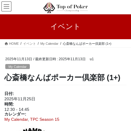
コ
ナ
ン
ビ
テ
ゲ
ン
ー
イベント
ツ
シ
へ
ョ
ス
ン
HOME
イベント
My Calendar
心斎橋なんばポーカー倶楽部 (1+)
キ
に
ッ
移
プ
動
2025年11月13日
/ 最終更新日時 :
2025年11月13日
u1
My Calendar
心斎橋なんばポーカー倶楽部 (1+)
日付:
2025年11月25日
時間:
12:30
-
14:45
カレンダー:
My Calendar
,
TPC Season 15