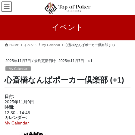
コ
ナ
ン
ビ
テ
ゲ
ン
ー
イベント
ツ
シ
へ
ョ
ス
ン
HOME
イベント
My Calendar
心斎橋なんばポーカー倶楽部 (+1)
キ
に
ッ
移
プ
動
2025年11月7日
/ 最終更新日時 :
2025年11月7日
u1
My Calendar
心斎橋なんばポーカー倶楽部 (+1)
日付:
2025年11月9日
時間:
12:30
-
14:45
カレンダー:
My Calendar