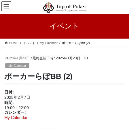
コ
ナ
ン
ビ
テ
ゲ
ン
ー
イベント
ツ
シ
へ
ョ
ス
ン
HOME
イベント
My Calendar
ポーカーらぼBB (2)
キ
に
ッ
移
プ
動
2025年1月23日
/ 最終更新日時 :
2025年1月23日
u1
My Calendar
ポーカーらぼBB (2)
日付:
2025年2月7日
時間:
19:00
-
22:00
カレンダー:
My Calendar