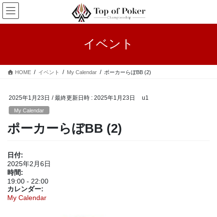
コ
ナ
ン
ビ
テ
ゲ
ン
ー
イベント
ツ
シ
へ
ョ
ス
ン
HOME
イベント
My Calendar
ポーカーらぼBB (2)
キ
に
ッ
移
プ
動
2025年1月23日
/ 最終更新日時 :
2025年1月23日
u1
My Calendar
ポーカーらぼBB (2)
日付:
2025年2月6日
時間:
19:00
-
22:00
カレンダー:
My Calendar