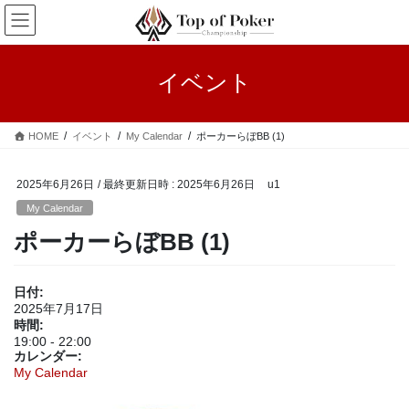
コ
ナ
ン
ビ
テ
ゲ
ン
ー
イベント
ツ
シ
へ
ョ
ス
ン
HOME
イベント
My Calendar
ポーカーらぼBB (1)
キ
に
ッ
移
プ
動
2025年6月26日
/ 最終更新日時 :
2025年6月26日
u1
My Calendar
ポーカーらぼBB (1)
日付:
2025年7月17日
時間:
19:00
-
22:00
カレンダー:
My Calendar