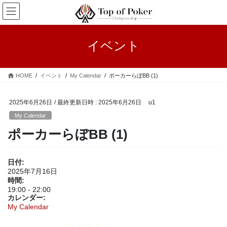
コ
ナ
ン
ビ
テ
ゲ
ン
ー
イベント
ツ
シ
へ
ョ
ス
ン
HOME
イベント
My Calendar
ポーカーらぼBB (1)
キ
に
ッ
移
プ
動
2025年6月26日
/ 最終更新日時 :
2025年6月26日
u1
My Calendar
ポーカーらぼBB (1)
日付:
2025年7月16日
時間:
19:00
-
22:00
カレンダー:
My Calendar