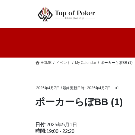
コ
ナ
ン
ビ
テ
ゲ
ン
ー
ツ
シ
へ
ョ
ス
ン
キ
に
ッ
移
HOME
イベント
My Calendar
ポーカーらぼBB (1)
プ
動
2025年4月7日
/ 最終更新日時 :
2025年4月7日
u1
ポーカーらぼBB (1)
日付:
2025年5月1日
時間:
19:00
-
22:20