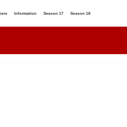
ners
Information
Season 17
Season 18