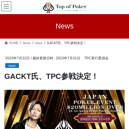
コ
ナ
ン
ビ
テ
ゲ
ン
ー
News
ツ
シ
へ
ョ
ス
ン
HOME
News
news
GACKT氏、TPC参戦決定！
キ
に
ッ
移
プ
動
2023年7月22日
/ 最終更新日時 :
2023年7月31日
TPC実行委員会
news
GACKT氏、TPC参戦決定！