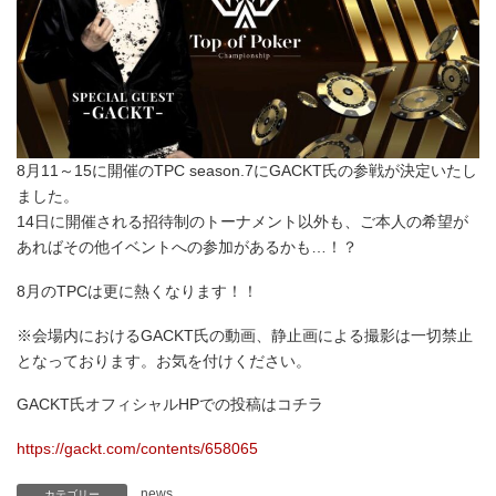
8月11～15に開催のTPC season.7にGACKT氏の参戦が決定いたし
ました。
14日に開催される招待制のトーナメント以外も、ご本人の希望が
あればその他イベントへの参加があるかも…！？
8月のTPCは更に熱くなります！！
※会場内におけるGACKT氏の動画、静止画による撮影は一切禁止
となっております。お気を付けください。
GACKT氏オフィシャルHPでの投稿はコチラ
https://gackt.com/contents/658065
news
カテゴリー