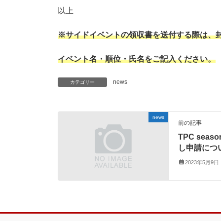
以上
※サイドイベントの領収書を送付する際は、
イベント名・順位・氏名をご記入ください。
news
カテゴリー
news
前の記事
TPC sea
し申請につ
2023年5月9日