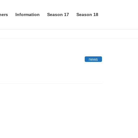
ners
Information
Season 17
Season 18
news