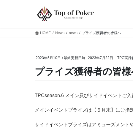
コ
ナ
ン
ビ
テ
ゲ
ン
ー
ツ
シ
HOME
News
news
プライズ獲得者の皆様へ
へ
ョ
ス
ン
キ
に
2023年5月10日
/ 最終更新日時 :
2023年7月22日
TPC実行
ッ
移
プ
動
プライズ獲得者の皆様
TPCseason.6 メイン及びサイドイベント
メインイベントプライズは【６月末】にご指
サイドイベントプライズはアミューズメント