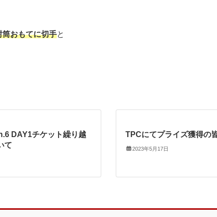
封筒おもてに切手
と
son.6 DAY1チケット繰り越
TPCにてプライズ獲得の
いて
2023年5月17日